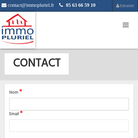
contact@immopluriel.fr
05 63 66 59 10
Extranet
Toggl
naviga
CONTACT
*
Nom
*
Email